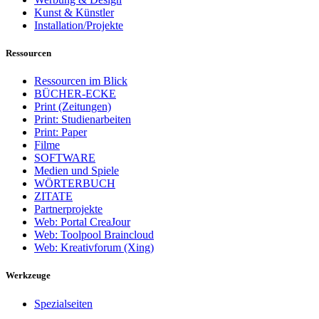
Kunst & Künstler
Installation/Projekte
Ressourcen
Ressourcen im Blick
BÜCHER-ECKE
Print (Zeitungen)
Print: Studienarbeiten
Print: Paper
Filme
SOFTWARE
Medien und Spiele
WÖRTERBUCH
ZITATE
Partnerprojekte
Web: Portal CreaJour
Web: Toolpool Braincloud
Web: Kreativforum (Xing)
Werkzeuge
Spezialseiten