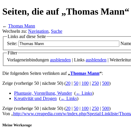
Seiten, die auf „Thomas Mann“ 
←
Thomas Mann
Wechseln zu:
Navigation
,
Suche
Links auf diese Seite
Seite:
Name
Filter
Vorlageneinbindungen
ausblenden
| Links
ausblenden
| Weiterleit
Die folgenden Seiten verlinken auf
„
Thomas Mann
“
:
Zeige (vorherige 50 | nächste 50) (
20
|
50
|
100
|
250
|
500
)
Phantasie, Vorstellung, Wunder
‎
(
← Links
)
Kreativität und Drogen
‎
(
← Links
)
Zeige (vorherige 50 | nächste 50) (
20
|
50
|
100
|
250
|
500
)
Von „
http://www.creapedia.com/w/index.php/Spezial:Linkliste/Tho
Meine Werkzeuge