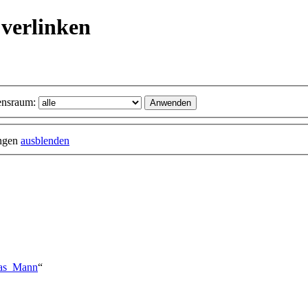
verlinken
nsraum:
ungen
ausblenden
mas_Mann
“