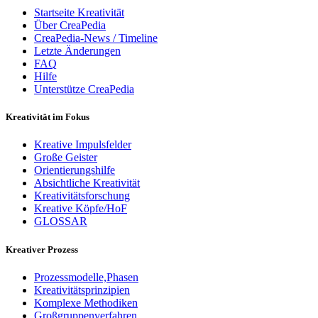
Startseite Kreativität
Über CreaPedia
CreaPedia-News / Timeline
Letzte Änderungen
FAQ
Hilfe
Unterstütze CreaPedia
Kreativität im Fokus
Kreative Impulsfelder
Große Geister
Orientierungshilfe
Absichtliche Kreativität
Kreativitätsforschung
Kreative Köpfe/HoF
GLOSSAR
Kreativer Prozess
Prozessmodelle,Phasen
Kreativitätsprinzipien
Komplexe Methodiken
Großgruppenverfahren